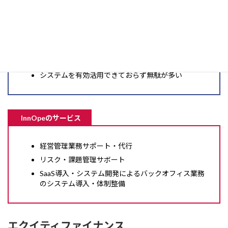
一般的な課題
予実管理・資金繰り管理・KPI管理にコミットできて
いない
守りの観点から経営上の課題を検知・解決できない
システムを有効活用できておらず無駄が多い
InnOpeのサービス
経営管理業務サポート・代行
リスク・課題管理サボート
SaaS導入・システム開発によるバックオフィス業務
のシステム導入・体制整備
エクイティファイナンス